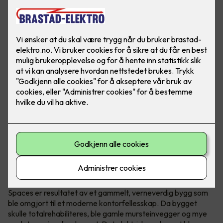
Verneverdig bygg omgjort til
kontorfellesskap
Spaces er resultatet av et gammelt, verneverdig bygg som
ble omgjort til et moderne kontorfellesskap. Da bygget
skulle totalrehabiliteres, ble gamle mursteinvegger og mye