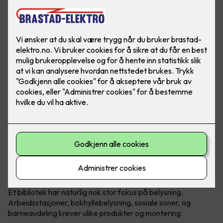
Sandvika Bibliotek er et komplekst
bygg der mange behov skal dekkes.
Et bibliotek har naturlig nok stor fokus på belysning.
Arbeidsstasjoner, bokhyllebelysning, sosiale soner, og
barneavdeling krever ulike produkter og montering.