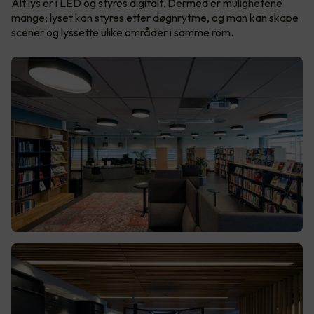
Alt lys er i LED og styres digitalt. Dermed er mulighetene
mange; lyset kan styres etter døgnrytme, og man kan skape
scener og lyssette ulike områder i samme rom.