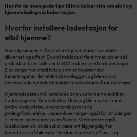
Her får du noen gode tips til hva du bør vite om elbil og
hjemmelading via ladestasjon.
Hvorfor installere ladestasjon for
elbil hjemme?
Hovedgrunnene til å installere hjemmelader for elbil er
sikkerhet og effekt. En elbil må lades i flere timer, da er det
praktisk at bilen lades inntil 60% raskere med en ladestasjon.
Den sørger for stabil lading som er tilpasset alle
belastningene i det elektriske anlegget, og bilen din vil
dermed lade med den hastigheten den klarer å motta strøm.
Hjemmeladeren må installeres av en autorisert elektriker
.
Ladestasjonen får en dedikert kurs og blir montert med
jordfeilbeskyttelse, overspenningsvern og
jordingsforbindelse. Ladeboksen sørger også for at ladingen
til enhver tid er under overvåkning. Vi monterer også
ladeboksen slik at den skal være lett tilgjengelig for
ladeuttaket på bilen din. Den kan monteres på hus- og