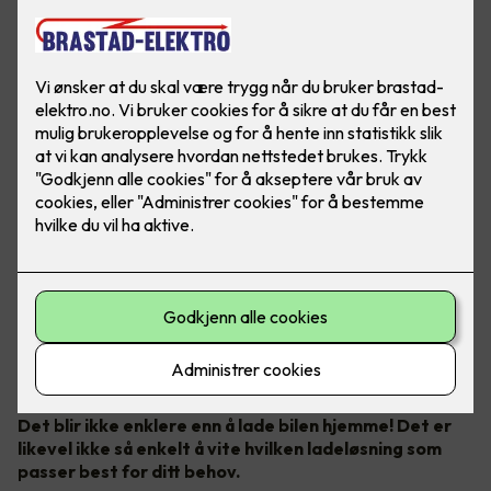
Bilde: Easee
Det blir ikke enklere enn å lade bilen hjemme! Det er
likevel ikke så enkelt å vite hvilken ladeløsning som
passer best for ditt behov.