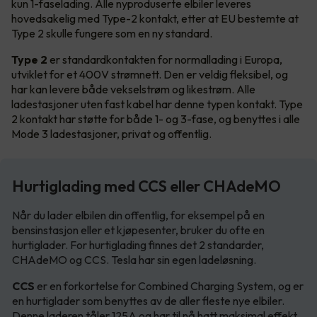
kun 1-faselading. Alle nyproduserte elbiler leveres
hovedsakelig med Type-2 kontakt, etter at EU bestemte at
Type 2 skulle fungere som en ny standard.
Type 2
er standardkontakten for normallading i Europa,
utviklet for et 400V strømnett. Den er veldig fleksibel, og
har kan levere både vekselstrøm og likestrøm. Alle
ladestasjoner uten fast kabel har denne typen kontakt. Type
2 kontakt har støtte for både 1- og 3-fase, og benyttes i alle
Mode 3 ladestasjoner, privat og offentlig.
Hurtiglading med CCS eller CHAdeMO
Når du lader elbilen din offentlig, for eksempel på en
bensinstasjon eller et kjøpesenter, bruker du ofte en
hurtiglader. For hurtiglading finnes det 2 standarder,
CHAdeMO og CCS. Tesla har sin egen ladeløsning.
CCS
er en forkortelse for Combined Charging System, og er
en hurtiglader som benyttes av de aller fleste nye elbiler.
Denne laderen tåler 125A og har til nå hatt maksimal effekt